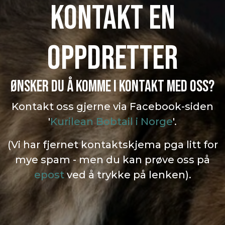
Kontakt en
oppdretter
ØNSKER DU Å KOMME I KONTAKT MED OSS?
Kontakt oss gjerne via Facebook-siden
'
Kurilean Bobtail i Norge
'.
(Vi har fjernet kontaktskjema pga litt for
mye spam - men du kan prøve oss på
epost
ved å trykke på lenken).