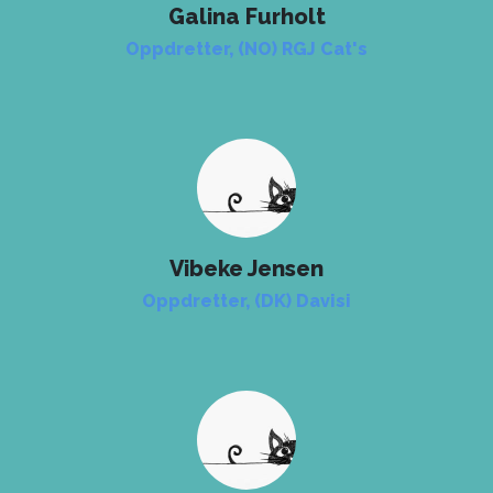
Galina Furholt
Oppdretter, (NO) RGJ Cat's
Vibeke Jensen
Oppdretter, (DK) Davisi