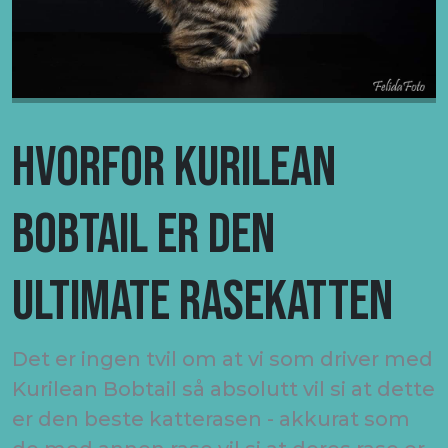
HVORFOR KURILEAN
BOBTAIL ER DEN
ULTIMATE RASEKATTEN
Det er ingen tvil om at vi som driver med
Kurilean Bobtail så absolutt vil si at dette
er den beste katterasen - akkurat som