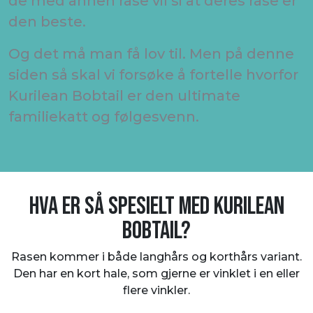
de med annen rase vil si at deres rase er
den beste.
Og det må man få lov til. Men på denne
siden så skal vi forsøke å fortelle hvorfor
Kurilean Bobtail er den ultimate
familiekatt og følgesvenn.
HVA ER SÅ SPESIELT MED KURILEAN
BOBTAIL?
Rasen kommer i både langhårs og korthårs variant.
Den har en kort hale, som gjerne er vinklet i en eller
flere vinkler.